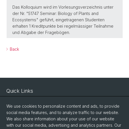
Das Kolloquium wird im Vorlesungsverzeichnis unter
der Nr. "51747 Seminar: Biology of Plants and
Ecosystems" geführt, eingetragenen Studenten
erhalten 1 Kreditpunkte bei regelmässiger Teilnahme
und Abgabe der Fragebögen.
Back
Quick Links
Intranet
We use cookies to personalize content and ads, to provide
Contact
social media features, and to analyze traffic to our website.
Important Links / Pictures
We also share information about your use of our website
with our social media, advertising and analytics partners. Our