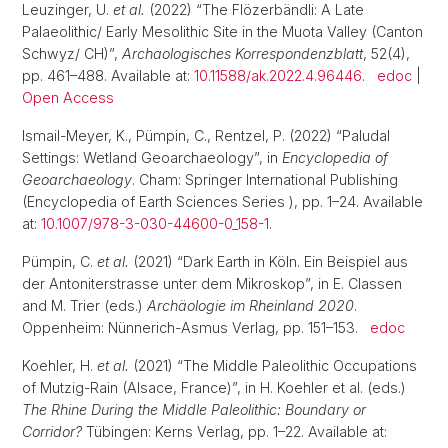
Leuzinger, U.
et al.
(2022) “The Flözerbändli: A Late
Palaeolithic/ Early Mesolithic Site in the Muota Valley (Canton
Schwyz/ CH)”,
Archaologisches Korrespondenzblatt
, 52(4),
pp. 461–488. Available at:
10.11588/ak.2022.4.96446
.
edoc
|
Open Access
Ismail-Meyer, K., Pümpin, C., Rentzel, P. (2022) “Paludal
Settings: Wetland Geoarchaeology”, in
Encyclopedia of
Geoarchaeology
. Cham: Springer International Publishing
(Encyclopedia of Earth Sciences Series ), pp. 1–24. Available
at:
10.1007/978-3-030-44600-0_158-1
.
Pümpin, C.
et al.
(2021) “Dark Earth in Köln. Ein Beispiel aus
der Antoniterstrasse unter dem Mikroskop”, in E. Classen
and M. Trier (eds.)
Archäologie im Rheinland 2020
.
Oppenheim: Nünnerich-Asmus Verlag, pp. 151–153.
edoc
Koehler, H.
et al.
(2021) “The Middle Paleolithic Occupations
of Mutzig-Rain (Alsace, France)”, in H. Koehler et al. (eds.)
The Rhine During the Middle Paleolithic: Boundary or
Corridor?
Tübingen: Kerns Verlag, pp. 1–22. Available at: