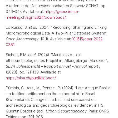
Akademie der Naturwissenschaften Schweiz SCNAT, pp.
346–347. Available at:
https://geoscience-
meeting.ch/sgm2024/downloads/
.
Lo Russo, S.
et al.
(2024) “Recording, Sharing and Linking
Micromorphological Data: A Two-Pillar Database System”,
Open Archaeology
, 10(1). Available at:
10.1515/opar-2022-
0361
.
Sichert, B.M.
et al.
(2024) “Marktplätze – ein
ethnoarchäologisches Projekt im Atlasgebirge (Marokko)”,
SLSA Jahresbericht – Rapport annuel – Annual report
,
(2023), pp. 121–139. Available at:
https://slsa.ch/publikationen/
.
Pümpin, C., Asal, M., Rentzel, P. (2024) “Late Antique Basilia
– a fortified settlement on the cathedral hill in Basel
(Switzerland). Changes in urban land use based on
archaeological and geoarchaeological evidence”, in F.S.
Quentin Borderie (ed.)
Urban Geoarchaeology
. Paris: CNRS
Editions, pp. 291–306.