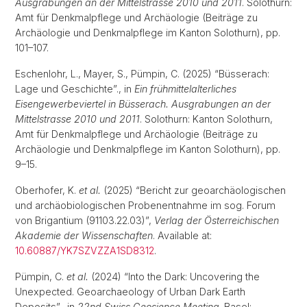
Ausgrabungen an der Mittelstrasse 2010 und 2011
. Solothurn:
Amt für Denkmalpflege und Archäologie (Beiträge zu
Archäologie und Denkmalpflege im Kanton Solothurn), pp.
101–107.
Eschenlohr, L., Mayer, S., Pümpin, C. (2025) “Büsserach:
Lage und Geschichte”., in
Ein frühmittelalterliches
Eisengewerbeviertel in Büsserach. Ausgrabungen an der
Mittelstrasse 2010 und 2011
. Solothurn: Kanton Solothurn,
Amt für Denkmalpflege und Archäologie (Beiträge zu
Archäologie und Denkmalpflege im Kanton Solothurn), pp.
9–15.
Oberhofer, K.
et al.
(2025) “Bericht zur geoarchäologischen
und archäobiologischen Probenentnahme im sog. Forum
von Brigantium (91103.22.03)”,
Verlag der Österreichischen
Akademie der Wissenschaften
. Available at:
10.60887/YK7SZVZZA1SD8312
.
Pümpin, C.
et al.
(2024) “Into the Dark: Uncovering the
Unexpected. Geoarchaeology of Urban Dark Earth
Deposits”., in
22nd Swiss Geosience Meeting
. Basel: