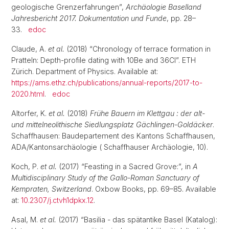
geologische Grenzerfahrungen”,
Archäologie Baselland
Jahresbericht 2017. Dokumentation und Funde
, pp. 28–
33.
edoc
Claude, A.
et al.
(2018) “Chronology of terrace formation in
Pratteln: Depth-profile dating with 10Be and 36Cl”. ETH
Zürich. Department of Physics. Available at:
https://ams.ethz.ch/publications/annual-reports/2017-to-
2020.html
.
edoc
Altorfer, K.
et al.
(2018)
Frühe Bauern im Klettgau : der alt-
und mittelneolithische Siedlungsplatz Gächlingen-Goldäcker
.
Schaffhausen: Baudepartement des Kantons Schaffhausen,
ADA/Kantonsarchäologie ( Schaffhauser Archäologie, 10).
Koch, P.
et al.
(2017) “Feasting in a Sacred Grove:”, in
A
Multidisciplinary Study of the Gallo-Roman Sanctuary of
Kempraten, Switzerland
. Oxbow Books, pp. 69–85. Available
at:
10.2307/j.ctvh1dpkx.12
.
Asal, M.
et al.
(2017) “Basilia - das spätantike Basel (Katalog):