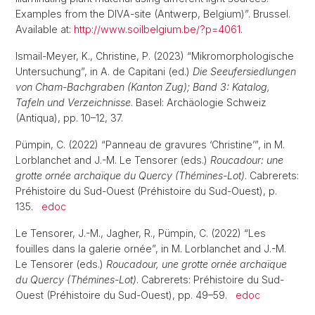
Examples from the DIVA-site (Antwerp, Belgium)”. Brussel.
Available at:
http://www.soilbelgium.be/?p=4061
.
Ismail-Meyer, K., Christine, P. (2023) “Mikromorphologische
Untersuchung”, in A. de Capitani (ed.)
Die Seeufersiedlungen
von Cham-Bachgraben (Kanton Zug); Band 3: Katalog,
Tafeln und Verzeichnisse
. Basel: Archäologie Schweiz
(Antiqua), pp. 10–12, 37.
Pümpin, C. (2022) “Panneau de gravures ‘Christine’”, in M.
Lorblanchet and J.-M. Le Tensorer (eds.)
Roucadour: une
grotte ornée archaïque du Quercy (Thémines-Lot)
. Cabrerets:
Préhistoire du Sud-Ouest (Préhistoire du Sud-Ouest), p.
135.
edoc
Le Tensorer, J.-M., Jagher, R., Pümpin, C. (2022) “Les
fouilles dans la galerie ornée”, in M. Lorblanchet and J.-M.
Le Tensorer (eds.)
Roucadour, une grotte ornée archaïque
du Quercy (Thémines-Lot)
. Cabrerets: Préhistoire du Sud-
Ouest (Préhistoire du Sud-Ouest), pp. 49–59.
edoc