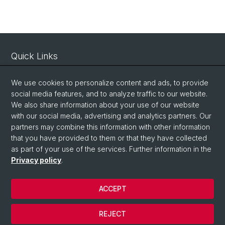
Quick Links
Intranet
We use cookies to personalize content and ads, to provide
Contact
social media features, and to analyze traffic to our website.
Important Links / Pictures
We also share information about your use of our website
with our social media, advertising and analytics partners. Our
partners may combine this information with other information
Social Media
that you have provided to them or that they have collected
as part of your use of the services. Further information in the
Instagram
Privacy policy
.
ACCEPT
© University of Basel
Privacy Policy
REJECT
Impressum