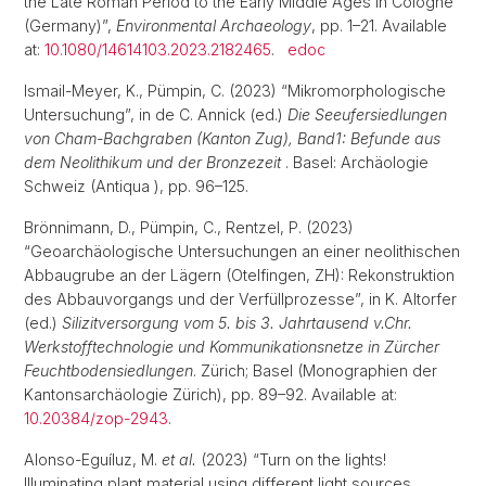
the Late Roman Period to the Early Middle Ages in Cologne
(Germany)”,
Environmental Archaeology
, pp. 1–21. Available
at:
10.1080/14614103.2023.2182465
.
edoc
Ismail-Meyer, K., Pümpin, C. (2023) “Mikromorphologische
Untersuchung”, in de C. Annick (ed.)
Die Seeufersiedlungen
von Cham-Bachgraben (Kanton Zug), Band1: Befunde aus
dem Neolithikum und der Bronzezeit
. Basel: Archäologie
Schweiz (Antiqua ), pp. 96–125.
Brönnimann, D., Pümpin, C., Rentzel, P. (2023)
“Geoarchäologische Untersuchungen an einer neolithischen
Abbaugrube an der Lägern (Otelfingen, ZH): Rekonstruktion
des Abbauvorgangs und der Verfüllprozesse”, in K. Altorfer
(ed.)
Silizitversorgung vom 5. bis 3. Jahrtausend v.Chr.
Werkstofftechnologie und Kommunikationsnetze in Zürcher
Feuchtbodensiedlungen
. Zürich; Basel (Monographien der
Kantonsarchäologie Zürich), pp. 89–92. Available at:
10.20384/zop-2943
.
Alonso-Eguíluz, M.
et al.
(2023) “Turn on the lights!
Illuminating plant material using different light sources.