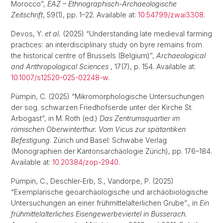
Morocco”,
EAZ – Ethnographisch-Archaeologische
Zeitschrift
, 59(1), pp. 1–22. Available at:
10.54799/zwai3308
.
Devos, Y.
et al.
(2025) “Understanding late medieval farming
practices: an interdisciplinary study on byre remains from
the historical centre of Brussels (Belgium)”,
Archaeological
and Anthropological Sciences
, 17(7), p. 154. Available at:
10.1007/s12520-025-02248-w
.
Pümpin, C. (2025) “Mikromorphologische Untersuchungen
der sog. schwarzen Friedhofserde unter der Kirche St.
Arbogast”, in M. Roth (ed.)
Das Zentrumsquartier im
römischen Oberwinterthur. Vom Vicus zur spätantiken
Befestigung
. Zürich und Basel: Schwabe Verlag
(Monographien der Kantonsarchäologie Zürich), pp. 176–184.
Available at:
10.20384/zop-2940
.
Pümpin, C., Deschler-Erb, S., Vandorpe, P. (2025)
“Exemplarische geoarchäologische und archäobiologische
Untersuchungen an einer frühmittelalterlichen Grube”., in
Ein
frühmittelalterliches Eisengewerbeviertel in Büsserach.