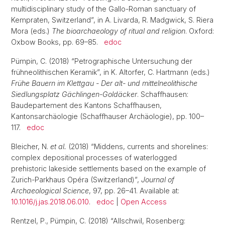
multidisciplinary study of the Gallo-Roman sanctuary of
Kempraten, Switzerland”, in A. Livarda, R. Madgwick, S. Riera
Mora (eds.)
The bioarchaeology of ritual and religion
. Oxford:
Oxbow Books, pp. 69–85.
edoc
Pümpin, C. (2018) “Petrographische Untersuchung der
frühneolithischen Keramik”, in K. Altorfer, C. Hartmann (eds.)
Frühe Bauern im Klettgau - Der alt- und mittelneolithische
Siedlungsplatz Gächlingen-Goldäcker
. Schaffhausen:
Baudepartement des Kantons Schaffhausen,
Kantonsarchäologie (Schaffhauser Archäologie), pp. 100–
117.
edoc
Bleicher, N.
et al.
(2018) “Middens, currents and shorelines:
complex depositional processes of waterlogged
prehistoric lakeside settlements based on the example of
Zurich-Parkhaus Opéra (Switzerland)”,
Journal of
Archaeological Science
, 97, pp. 26–41. Available at:
10.1016/j.jas.2018.06.010
.
edoc
|
Open Access
Rentzel, P., Pümpin, C. (2018) “Allschwil, Rosenberg: