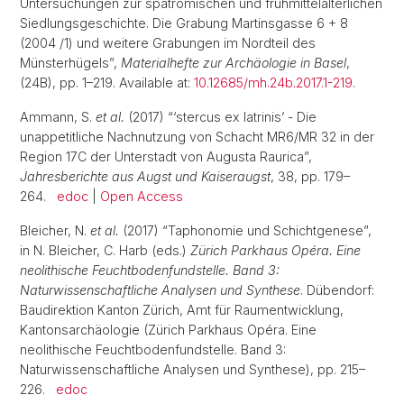
Untersuchungen zur spätrömischen und frühmittelalterlichen
Siedlungsgeschichte. Die Grabung Martinsgasse 6 + 8
(2004 /1) und weitere Grabungen im Nordteil des
Münsterhügels”,
Materialhefte zur Archäologie in Basel
,
(24B), pp. 1–219. Available at:
10.12685/mh.24b.2017.1-219
.
Ammann, S.
et al.
(2017) “‘stercus ex latrinis’ - Die
unappetitliche Nachnutzung von Schacht MR6/MR 32 in der
Region 17C der Unterstadt von Augusta Raurica”,
Jahresberichte aus Augst und Kaiseraugst
, 38, pp. 179–
264.
edoc
|
Open Access
Bleicher, N.
et al.
(2017) “Taphonomie und Schichtgenese”,
in N. Bleicher, C. Harb (eds.)
Zürich Parkhaus Opéra. Eine
neolithische Feuchtbodenfundstelle. Band 3:
Naturwissenschaftliche Analysen und Synthese
. Dübendorf:
Baudirektion Kanton Zürich, Amt für Raumentwicklung,
Kantonsarchäologie (Zürich Parkhaus Opéra. Eine
neolithische Feuchtbodenfundstelle. Band 3:
Naturwissenschaftliche Analysen und Synthese), pp. 215–
226.
edoc