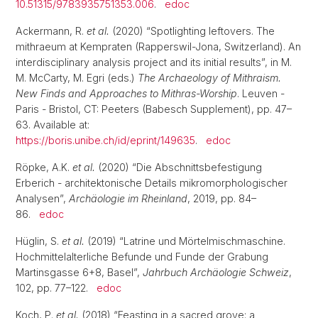
10.51315/9783935751353.006
.
edoc
Ackermann, R.
et al.
(2020) “Spotlighting leftovers. The
mithraeum at Kempraten (Rapperswil-Jona, Switzerland). An
interdisciplinary analysis project and its initial results”, in M.
M. McCarty, M. Egri (eds.)
The Archaeology of Mithraism.
New Finds and Approaches to Mithras-Worship
. Leuven -
Paris - Bristol, CT: Peeters (Babesch Supplement), pp. 47–
63. Available at:
https://boris.unibe.ch/id/eprint/149635
.
edoc
Röpke, A.K.
et al.
(2020) “Die Abschnittsbefestigung
Erberich - architektonische Details mikromorphologischer
Analysen”,
Archäologie im Rheinland
, 2019, pp. 84–
86.
edoc
Hüglin, S.
et al.
(2019) “Latrine und Mörtelmischmaschine.
Hochmittelalterliche Befunde und Funde der Grabung
Martinsgasse 6+8, Basel”,
Jahrbuch Archäologie Schweiz
,
102, pp. 77–122.
edoc
Koch, P.
et al.
(2018) “Feasting in a sacred grove: a