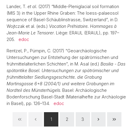
Lander, T.
et al.
(2017) “Middle-Pleniglacial soil formation
(MIS 3) in the Upper Rhine Graben: The loess-palaeosol
sequence of Basel-Schäublinstrasse, Switzerland”, in D.
Wojtczak et al. (eds.)
Vocation Préhistoire. Hommages à
Jean-Marie Le Tensorer
. Liège: ERAUL (ERAUL), pp. 197–
205.
edoc
Rentzel, P., Pümpin, C. (2017) “Geoarchäologische
Untersuchungen zur Entstehung der spätrömischen und
frühmittelalterlichen Schichten”, in M. Asal (ed.)
Basilia - Das
spätantike Basel. Untersuchungen zur spätrömischer und
frühmittelalter Siedlungsgeschichte. die Grabung
Martinsgasse 6+8 (2004/1) und weitere Grabungen im
Nordteil des Münsterhügels
. Basel: Archäologische
Bodenforschung Basel-Stadt (Materialhefte zur Archäologie
in Basel), pp. 126–134.
edoc
1
2
3