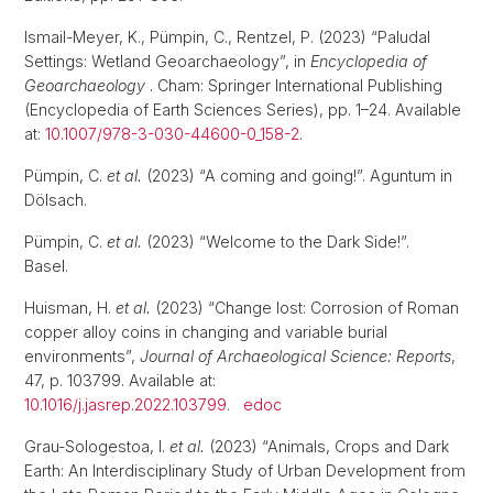
Ismail-Meyer, K., Pümpin, C., Rentzel, P. (2023) “Paludal
Settings: Wetland Geoarchaeology”, in
Encyclopedia of
Geoarchaeology
. Cham: Springer International Publishing
(Encyclopedia of Earth Sciences Series), pp. 1–24. Available
at:
10.1007/978-3-030-44600-0_158-2
.
Pümpin, C.
et al.
(2023) “A coming and going!”. Aguntum in
Dölsach.
Pümpin, C.
et al.
(2023) “Welcome to the Dark Side!”.
Basel.
Huisman, H.
et al.
(2023) “Change lost: Corrosion of Roman
copper alloy coins in changing and variable burial
environments”,
Journal of Archaeological Science: Reports
,
47, p. 103799. Available at:
10.1016/j.jasrep.2022.103799
.
edoc
Grau-Sologestoa, I.
et al.
(2023) “Animals, Crops and Dark
Earth: An Interdisciplinary Study of Urban Development from