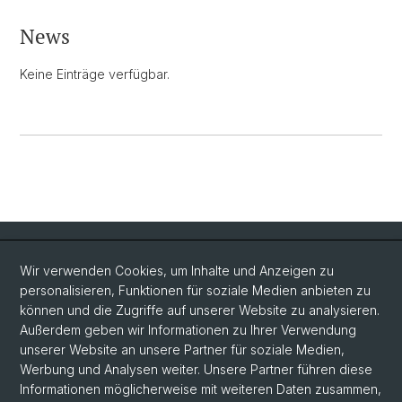
News
Keine Einträge verfügbar.
Quick Links
Wir verwenden Cookies, um Inhalte und Anzeigen zu
Intranet
personalisieren, Funktionen für soziale Medien anbieten zu
können und die Zugriffe auf unserer Website zu analysieren.
Kontakt
Außerdem geben wir Informationen zu Ihrer Verwendung
unserer Website an unsere Partner für soziale Medien,
Wichtige Links & Fotogalerie
Werbung und Analysen weiter. Unsere Partner führen diese
Informationen möglicherweise mit weiteren Daten zusammen,