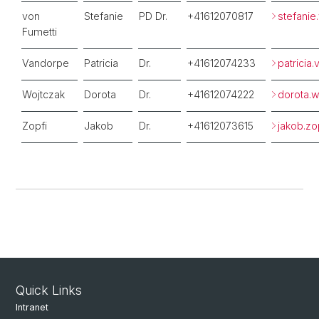
von
Stefanie
PD Dr.
+41612070817
stefanie
Fumetti
Vandorpe
Patricia
Dr.
+41612074233
patricia
Wojtczak
Dorota
Dr.
+41612074222
dorota.
Zopfi
Jakob
Dr.
+41612073615
jakob.zo
Quick Links
Intranet