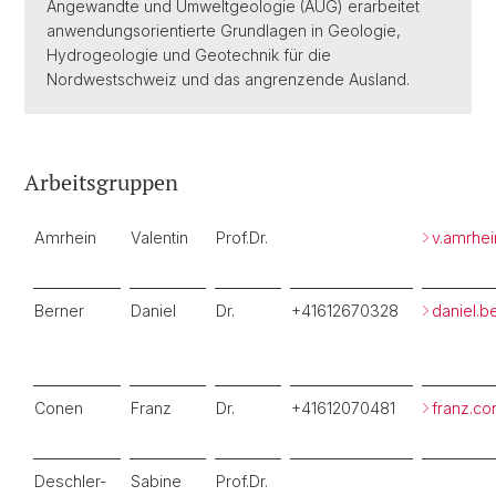
Angewandte und Umweltgeologie (AUG) erarbeitet
anwendungsorientierte Grundlagen in Geologie,
Hydrogeologie und Geotechnik für die
Nordwestschweiz und das angrenzende Ausland.
Arbeitsgruppen
Amrhein
Valentin
Prof.Dr.
v.amrhe
Berner
Daniel
Dr.
+41612670328
daniel.
Conen
Franz
Dr.
+41612070481
franz.c
Deschler-
Sabine
Prof.Dr.