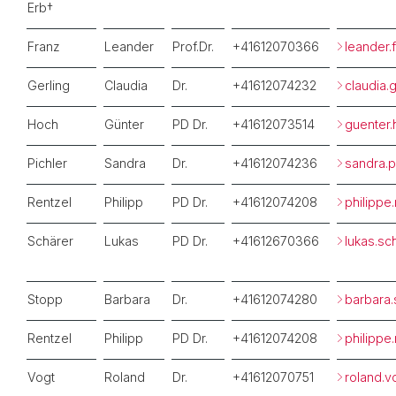
Erb†
Franz
Leander
Prof.Dr.
+41612070366
leander.
Gerling
Claudia
Dr.
+41612074232
claudia.
Hoch
Günter
PD Dr.
+41612073514
guenter
Pichler
Sandra
Dr.
+41612074236
sandra.p
Rentzel
Philipp
PD Dr.
+41612074208
philippe
Schärer
Lukas
PD Dr.
+41612670366
lukas.s
Stopp
Barbara
Dr.
+41612074280
barbara
Rentzel
Philipp
PD Dr.
+41612074208
philippe
Vogt
Roland
Dr.
+41612070751
roland.