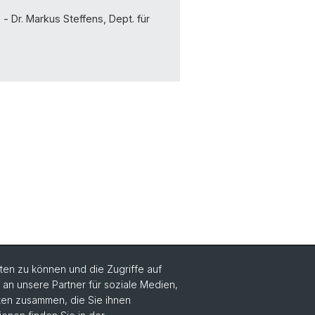
 Dr. Markus Steffens, Dept. für
en zu können und die Zugriffe auf
n unsere Partner für soziale Medien,
Social Media
aten zusammen, die Sie ihnen