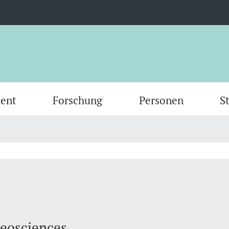
ent
Forschung
Personen
S
Scientific Advisory Board
Person
Geosciences