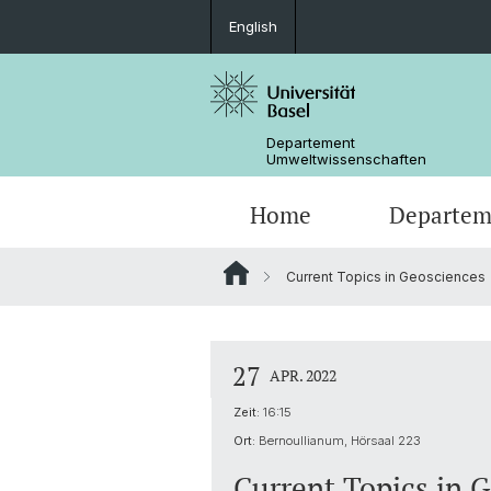
English
Departement
Umweltwissenschaften
Home
Departem
Current Topics in Geosciences
Forschungsgruppen
27
APR. 2022
Zeit:
16:15
Ort:
Bernoullianum, Hörsaal 223
Current Topics in 