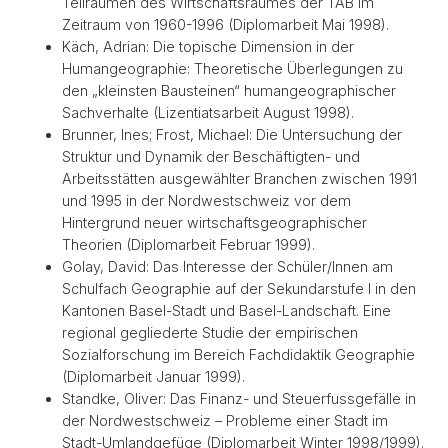
Teilräumen des Wirtschaftsraumes der TAB im
Zeitraum von 1960-1996 (Diplomarbeit Mai 1998).
Käch, Adrian: Die topische Dimension in der
Humangeographie: Theoretische Überlegungen zu
den „kleinsten Bausteinen“ humangeographischer
Sachverhalte (Lizentiatsarbeit August 1998).
Brunner, Ines; Frost, Michael: Die Untersuchung der
Struktur und Dynamik der Beschäftigten- und
Arbeitsstätten ausgewählter Branchen zwischen 1991
und 1995 in der Nordwestschweiz vor dem
Hintergrund neuer wirtschaftsgeographischer
Theorien (Diplomarbeit Februar 1999).
Golay, David: Das Interesse der Schüler/Innen am
Schulfach Geographie auf der Sekundarstufe I in den
Kantonen Basel-Stadt und Basel-Landschaft. Eine
regional gegliederte Studie der empirischen
Sozialforschung im Bereich Fachdidaktik Geographie
(Diplomarbeit Januar 1999).
Standke, Oliver: Das Finanz- und Steuerfussgefälle in
der Nordwestschweiz – Probleme einer Stadt im
Stadt-Umlandgefüge (Diplomarbeit Winter 1998/1999).