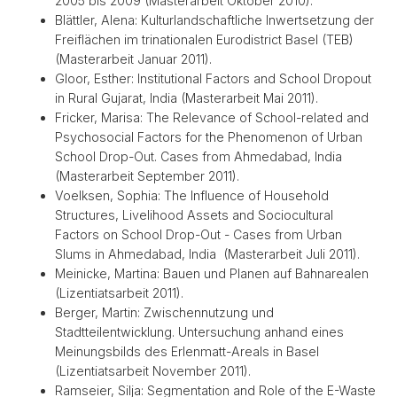
2005 bis 2009 (Masterarbeit Oktober 2010).
Blättler, Alena: Kulturlandschaftliche Inwertsetzung der
Freiflächen im trinationalen Eurodistrict Basel (TEB)
(Masterarbeit Januar 2011).
Gloor, Esther: Institutional Factors and School Dropout
in Rural Gujarat, India (Masterarbeit Mai 2011).
Fricker, Marisa: The Relevance of School-related and
Psychosocial Factors for the Phenomenon of Urban
School Drop-Out. Cases from Ahmedabad, India
(Masterarbeit September 2011).
Voelksen, Sophia: The Influence of Household
Structures, Livelihood Assets and Sociocultural
Factors on School Drop-Out - Cases from Urban
Slums in Ahmedabad, India (Masterarbeit Juli 2011).
Meinicke, Martina: Bauen und Planen auf Bahnarealen
(Lizentiatsarbeit 2011).
Berger, Martin: Zwischennutzung und
Stadtteilentwicklung. Untersuchung anhand eines
Meinungsbilds des Erlenmatt-Areals in Basel
(Lizentiatsarbeit November 2011).
Ramseier, Silja: Segmentation and Role of the E-Waste