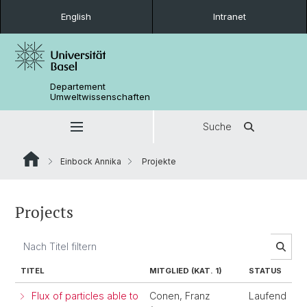
English
Intranet
Departement
Umweltwissenschaften
Suche
Einbock Annika
Projekte
Projects
TITEL
MITGLIED (KAT. 1)
STATUS
Flux of particles able to
Conen, Franz
Laufend