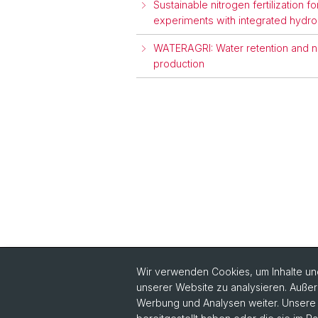
Sustainable nitrogen fertilization 
experiments with integrated hydrol
WATERAGRI: Water retention and nut
production
Wir verwenden Cookies, um Inhalte und
unserer Website zu analysieren. Außer
Quick Links
Werbung und Analysen weiter. Unsere P
Intranet
Wi