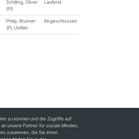
Schilling, Oliver
Laufend
(PI)
Philip, Brunner
Abgeschlossen
(PI, UniNe)
en zu können und die Zugriffe auf
n unsere Partner für soziale Medien,
Social Media
aten zusammen, die Sie ihnen