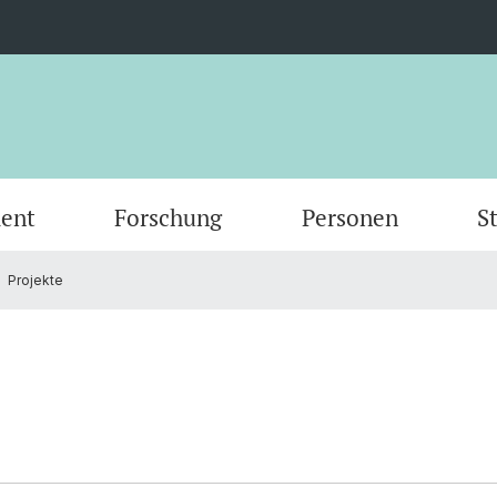
ent
Forschung
Personen
S
Projekte
Scientific Advisory Board
Person