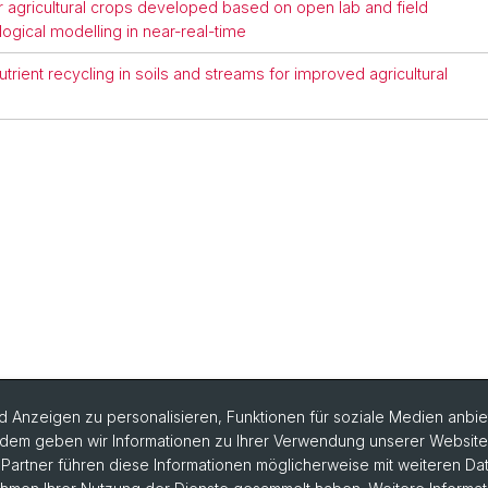
for agricultural crops developed based on open lab and field
ogical modelling in near-real-time
rient recycling in soils and streams for improved agricultural
 Anzeigen zu personalisieren, Funktionen für soziale Medien anbiet
dem geben wir Informationen zu Ihrer Verwendung unserer Website a
artner führen diese Informationen möglicherweise mit weiteren D
chtige Links & Fotogalerie