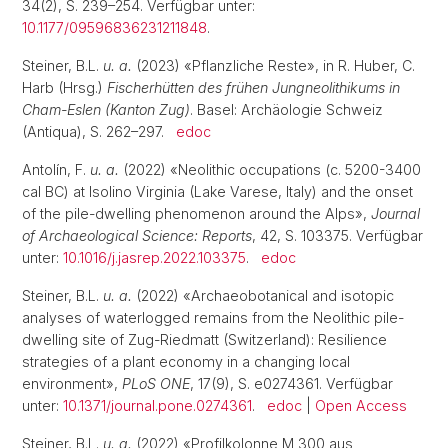
34(2), S. 239–254. Verfügbar unter:
10.1177/09596836231211848
.
Steiner, B.L.
u. a.
(2023) «Pflanzliche Reste», in R. Huber, C.
Harb (Hrsg.)
Fischerhütten des frühen Jungneolithikums in
Cham-Eslen (Kanton Zug)
. Basel: Archäologie Schweiz
(Antiqua), S. 262–297.
edoc
Antolín, F.
u. a.
(2022) «Neolithic occupations (c. 5200-3400
cal BC) at Isolino Virginia (Lake Varese, Italy) and the onset
of the pile-dwelling phenomenon around the Alps»,
Journal
of Archaeological Science: Reports
, 42, S. 103375. Verfügbar
unter:
10.1016/j.jasrep.2022.103375
.
edoc
Steiner, B.L.
u. a.
(2022) «Archaeobotanical and isotopic
analyses of waterlogged remains from the Neolithic pile-
dwelling site of Zug-Riedmatt (Switzerland): Resilience
strategies of a plant economy in a changing local
environment»,
PLoS ONE
, 17(9), S. e0274361. Verfügbar
unter:
10.1371/journal.pone.0274361
.
edoc
|
Open Access
Steiner, B.L.
u. a.
(2022) «Profilkolonne M 300 aus