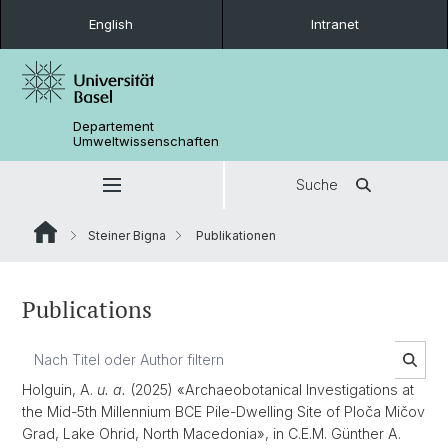
English
Intranet
Departement
Umweltwissenschaften
Suche
Steiner Bigna
Publikationen
Publications
Holguin, A.
u. a.
(2025) «Archaeobotanical Investigations at
the Mid-5th Millennium BCE Pile-Dwelling Site of Ploča Mičov
Grad, Lake Ohrid, North Macedonia», in C.E.M. Günther A.