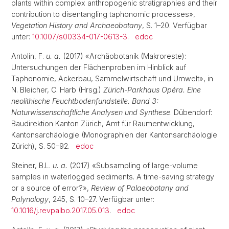
plants within complex anthropogenic stratigraphies and their
contribution to disentangling taphonomic processes»,
Vegetation History and Archaeobotany
, S. 1–20. Verfügbar
unter:
10.1007/s00334-017-0613-3
.
edoc
Antolin, F.
u. a.
(2017) «Archäobotanik (Makroreste):
Untersuchungen der Flächenproben im Hinblick auf
Taphonomie, Ackerbau, Sammelwirtschaft und Umwelt», in
N. Bleicher, C. Harb (Hrsg.)
Zürich-Parkhaus Opéra. Eine
neolithische Feuchtbodenfundstelle. Band 3:
Naturwissenschaftliche Analysen und Synthese
. Dübendorf:
Baudirektion Kanton Zürich, Amt für Raumentwicklung,
Kantonsarchäologie (Monographien der Kantonsarchäologie
Zürich), S. 50–92.
edoc
Steiner, B.L.
u. a.
(2017) «Subsampling of large-volume
samples in waterlogged sediments. A time-saving strategy
or a source of error?»,
Review of Palaeobotany and
Palynology
, 245, S. 10–27. Verfügbar unter:
10.1016/j.revpalbo.2017.05.013
.
edoc