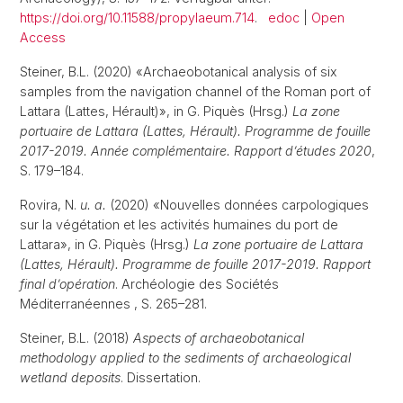
https://doi.org/10.11588/propylaeum.714
.
edoc
|
Open
Access
Steiner, B.L. (2020) «Archaeobotanical analysis of six
samples from the navigation channel of the Roman port of
Lattara (Lattes, Hérault)», in G. Piquès (Hrsg.)
La zone
portuaire de Lattara (Lattes, Hérault). Programme de fouille
2017-2019. Année complémentaire. Rapport d’études 2020
,
S. 179–184.
Rovira, N.
u. a.
(2020) «Nouvelles données carpologiques
sur la végétation et les activités humaines du port de
Lattara», in G. Piquès (Hrsg.)
La zone portuaire de Lattara
(Lattes, Hérault). Programme de fouille 2017-2019. Rapport
final d’opération
. Archéologie des Sociétés
Méditerranéennes , S. 265–281.
Steiner, B.L. (2018)
Aspects of archaeobotanical
methodology applied to the sediments of archaeological
wetland deposits
. Dissertation.