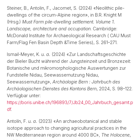
Steiner, B., Antolin, F., Jacomet, S. (2024) «Neolithic pile-
dwellings of the circum-Alpine region», in B.R. Knight M
(Hrsg.)
Must Farm pile-dwelling settlement. Volume 1.
Landscape, architecture and occupation
. Cambridge:
McDonald Institute for Archaeological Research ( CAU Must
Farm/Flag Fen Basin Depth &Time Series), S. 261–271.
Ismail-Meyer, K.
u. a.
(2024) «Zur Landschaftsgeschichte
der Bieler Bucht während der Jungsteinzeit und Bronzezeit:
Botanische und mikromorphologische Auswertungen zur
Fundstelle Nidau, Seewassernutzung Nidau,
Seewassernutzung»,
Archäologie Bern : Jahrbuch des
Archäologischen Dienstes des Kantons Bern
, 2024, S. 98–122.
Verfügbar unter:
https://boris.unibe.ch/196893/7/Jb24_00_Jahrbuch_gesamt.p
df
.
Antolín, F.
u. a.
(2023) «An archaeobotanical and stable
isotope approach to changing agricultural practices in the
NW Mediterranean region around 4000 BC»,
The Holocene
,