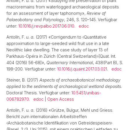
Antolín, F.
u. a.
(2017) «Studying the preservation of plant
macroremains from waterlogged archaeological deposits
for an assessment of layer taphonomy»,
Review of
Palaeobotany and Palynology
, 246, S. 120–145. Verfügbar
unter:
10.1016/j.revpalbo.2017.06.010
.
edoc
Antolín, F.
u. a.
(2017) «Corrigendum to ‹Quantitative
approximation to large-seeded wild fruit use in a late
Neolithic lake dwelling. The case study of layer 13 of
Parkhaus-Opéra in Zürich (Central Switzerland)›[Quat. Int.
404 (2016) 56-68]»,
Quaternary International
, 438(Part B), S.
198–200. Verfügbar unter:
10.1016/j.quaint.2017.03.021
.
edoc
Steiner, B. (2017)
Aspects of archaeobotanical methodology
applied to the sediments of archaeological wetland deposits
.
Doctoral Thesis. Verfügbar unter:
10.5451/unibas-
006782970
.
edoc
|
Open Access
Antolín, F.
u. a.
(2016) «Grütze, Bulgur, Mehl und Griess.
Bericht zum internationalen Arbeitstreffen
‹Archäobotanische Identifikation von Getreidespeisen›
(Basel, 2./3. Uni 2015), mit einem praktischen Leitfaden zu