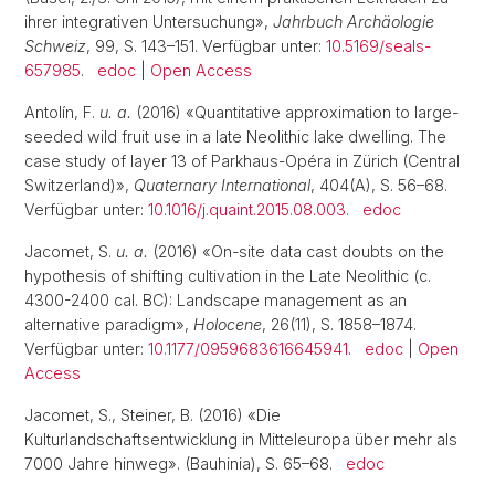
ihrer integrativen Untersuchung»,
Jahrbuch Archäologie
Schweiz
, 99, S. 143–151. Verfügbar unter:
10.5169/seals-
657985
.
edoc
|
Open Access
Antolín, F.
u. a.
(2016) «Quantitative approximation to large-
seeded wild fruit use in a late Neolithic lake dwelling. The
case study of layer 13 of Parkhaus-Opéra in Zürich (Central
Switzerland)»,
Quaternary International
, 404(A), S. 56–68.
Verfügbar unter:
10.1016/j.quaint.2015.08.003
.
edoc
Jacomet, S.
u. a.
(2016) «On-site data cast doubts on the
hypothesis of shifting cultivation in the Late Neolithic (c.
4300-2400 cal. BC): Landscape management as an
alternative paradigm»,
Holocene
, 26(11), S. 1858–1874.
Verfügbar unter:
10.1177/0959683616645941
.
edoc
|
Open
Access
Jacomet, S., Steiner, B. (2016) «Die
Kulturlandschaftsentwicklung in Mitteleuropa über mehr als
7000 Jahre hinweg». (Bauhinia), S. 65–68.
edoc