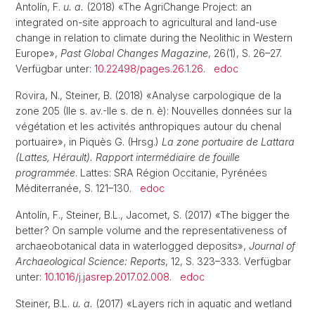
Antolín, F.
u. a.
(2018) «The AgriChange Project: an
integrated on-site approach to agricultural and land-use
change in relation to climate during the Neolithic in Western
Europe»,
Past Global Changes Magazine
, 26(1), S. 26–27.
Verfügbar unter:
10.22498/pages.26.1.26
.
edoc
Rovira, N., Steiner, B. (2018) «Analyse carpologique de la
zone 205 (IIe s. av.-IIe s. de n. è): Nouvelles données sur la
végétation et les activités anthropiques autour du chenal
portuaire», in Piquès G. (Hrsg.)
La zone portuaire de Lattara
(Lattes, Hérault). Rapport intermédiaire de fouille
programmée
. Lattes: SRA Région Occitanie, Pyrénées
Méditerranée, S. 121–130.
edoc
Antolín, F., Steiner, B.L., Jacomet, S. (2017) «The bigger the
better? On sample volume and the representativeness of
archaeobotanical data in waterlogged deposits»,
Journal of
Archaeological Science: Reports
, 12, S. 323–333. Verfügbar
unter:
10.1016/j.jasrep.2017.02.008
.
edoc
Steiner, B.L.
u. a.
(2017) «Layers rich in aquatic and wetland