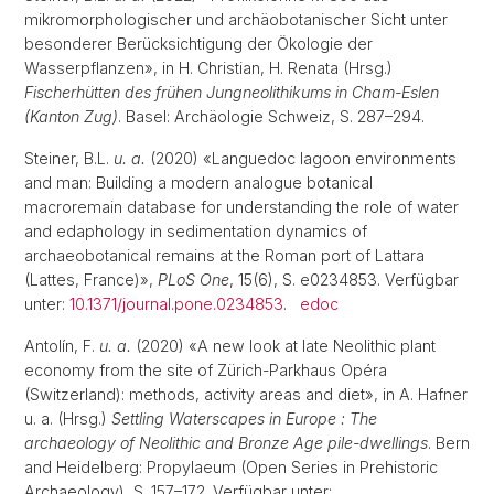
mikromorphologischer und archäobotanischer Sicht unter
besonderer Berücksichtigung der Ökologie der
Wasserpflanzen», in H. Christian, H. Renata (Hrsg.)
Fischerhütten des frühen Jungneolithikums in Cham-Eslen
(Kanton Zug)
. Basel: Archäologie Schweiz, S. 287–294.
Steiner, B.L.
u. a.
(2020) «Languedoc lagoon environments
and man: Building a modern analogue botanical
macroremain database for understanding the role of water
and edaphology in sedimentation dynamics of
archaeobotanical remains at the Roman port of Lattara
(Lattes, France)»,
PLoS One
, 15(6), S. e0234853. Verfügbar
unter:
10.1371/journal.pone.0234853
.
edoc
Antolín, F.
u. a.
(2020) «A new look at late Neolithic plant
economy from the site of Zürich-Parkhaus Opéra
(Switzerland): methods, activity areas and diet», in A. Hafner
u. a. (Hrsg.)
Settling Waterscapes in Europe : The
archaeology of Neolithic and Bronze Age pile-dwellings
. Bern
and Heidelberg: Propylaeum (Open Series in Prehistoric
Archaeology), S. 157–172. Verfügbar unter: