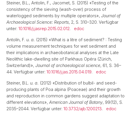
Steiner, B.L., Antolin, F., Jacomet, S. (2015) «Testing of the
consistency of the sieving (wash-over) process of
waterlogged sediments by multiple operators»,
Journal of
Archaeological Science: Reports
, 2, S. 310–320. Verfügbar
unter:
10.1016/j.jasrep.2015.02.012
.
edoc
Antolín, F.
u. a.
(2015) «What is a litre of sediment? : Testing
volume measurement techniques for wet sediment and
their implications in archaeobotanical analyses at the Late
Neolithic lake-dwelling site of Parkhaus Opéra (Zürich,
Switzerland)»,
Journal of archaeological science
, 61, S. 36–
44. Verfügbar unter:
10.1016/j.jas.2015.04.019
.
edoc
Steiner, B.L.
u. a.
(2012) «Distribution of bulbil- and seed-
producing plants of Poa alpina (Poaceae) and their growth
and reproduction in common gardens suggest adaptation to
different elevations»,
American Journal of Botany
, 99(12), S.
2035–2044. Verfügbar unter:
10.3732/ajb.1200213
.
edoc