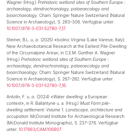
Wagner (Hrsg.)
Prehistoric wetland sites of Southern Europe :
archaeology, dendrochronology, palaeoecology and
bioarchaeology
. Cham: Springer Nature Switzerland (Natural
Science in Archaeology), S. 283–306. Verfügbar unter:
10.1007/978-3-031-52780-7_17
.
Steiner, B.L.
u. a.
(2025) «Isolino Virginia (Lake Varese, Italy):
New Archaeobotanical Research at the Earliest Pile-Dwelling
of the Circumalpine Area», in C.E.M. Günther A. Wagner
(Hrsg.)
Prehistoric wetland sites of Southern Europe :
archaeology, dendrochronology, palaeoecology and
bioarchaeology
. Cham: Springer Nature Switzerland (Natural
Science in Archaeology), S. 267–282. Verfügbar unter:
10.1007/978-3-031-52780-7_16
.
Antolín, F.
u. a.
(2024) «Water dwelling: a European
context», in R. Ballantyne u. a. (Hrsg.)
Must Farm pile-
dwelling settlement: Volume 1. Landscape, architecture and
occupation
. McDonald Institute for Archaeological Research
(McDonald Institute Monographs), S. 237–276. Verfügbar
unter:
10.17863/CAM.106807
.