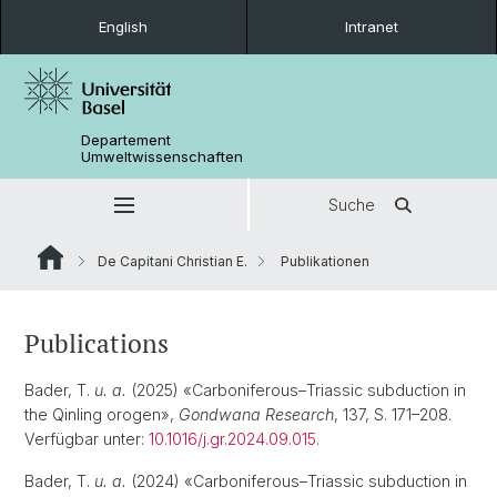
English
Intranet
Departement
Umweltwissenschaften
Suche
De Capitani Christian E.
Publikationen
Publications
Bader, T.
u. a.
(2025) «Carboniferous–Triassic subduction in
the Qinling orogen»,
Gondwana Research
, 137, S. 171–208.
Verfügbar unter:
10.1016/j.gr.2024.09.015
.
Bader, T.
u. a.
(2024) «Carboniferous–Triassic subduction in