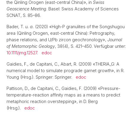
the Qinling Orogen (east-central China)», in
Swiss
Geoscience Meeting
. Basel: Swiss Academy of Sciences
SCNAT, S. 85–86.
Bader, T.
u. a.
(2020) «High-P granulites of the Songshugou
area (Qinling Orogen, east-central China): Petrography,
phase relations, and U/Pb zircon geochronology»,
Journal
of Metamorphic Geology
, 38(4), S. 421–450. Verfügbar unter:
10.1111/jmg.12527
.
edoc
Gaidies, F., de Capitani, C., Abart, R. (2009) «THERIA_G: A
numerical model to simulate prograde garnet growth», in R.
Young (Hrsg.). Springer: Springer.
edoc
Pattison, D., de Capitani, C., Gaidies, F. (2009) «Pressure-
temperature-reaction affinity maps as a means to predict
metaphoric reaction overstepping», in D. Berg
(Hrsg.).
edoc