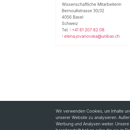
Wissenschaftliche Mitarbeiterin
Bernoullistrasse 30/32
4056 Basel
Schweiz
Tel.
+41 61 207 82 08
elena.jovanovska@unibas.ch
Wir verwenden Cookies, um Inhalte und
unserer Website zu analysieren. Außer
Quick Links
Werbung und Analysen weiter. Unsere P
Intranet
Wi