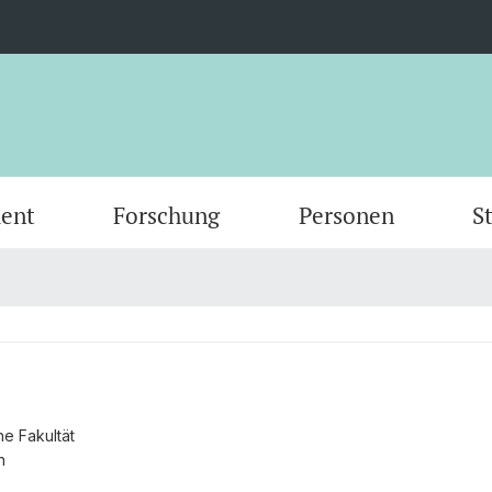
ent
Forschung
Personen
S
Scientific Advisory Board
Person
he Fakultät
n