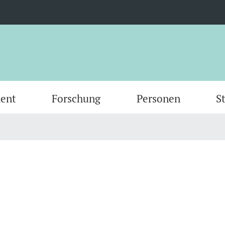
ent
Forschung
Personen
S
Scientific Advisory Board
Person