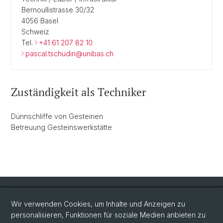
Bernoullistrasse 30/32
4056 Basel
Schweiz
Tel.
+41 61 207 82 10
pascal.tschudin@unibas.ch
Zuständigkeit als Techniker
Dünnschliffe von Gesteinen
Betreuung Gesteinswerkstätte
Quick Links
Wir verwenden Cookies, um Inhalte und Anzeigen zu
Intranet
personalisieren, Funktionen für soziale Medien anbieten zu