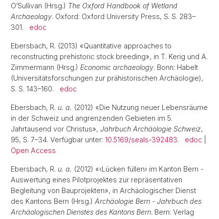
O’Sullivan (Hrsg.)
The Oxford Handbook of Wetland
Archaeology
. Oxford: Oxford University Press, S. S. 283–
301.
edoc
Ebersbach, R. (2013) «Quantitative approaches to
reconstructing prehistoric stock breeding», in T. Kerig und A.
Zimmermann (Hrsg.)
Economic archaeology
. Bonn: Habelt
(Universitätsforschungen zur prähistorischen Archäologie),
S. S. 143–160.
edoc
Ebersbach, R.
u. a.
(2012) «Die Nutzung neuer Lebensräume
in der Schweiz und angrenzenden Gebieten im 5.
Jahrtausend vor Christus»,
Jahrbuch Archäologie Schweiz
,
95, S. 7–34. Verfügbar unter:
10.5169/seals-392483
.
edoc
|
Open Access
Ebersbach, R.
u. a.
(2012) «‹Lücken füllen› im Kanton Bern -
Auswertung eines Pilotprojektes zur repräsentativen
Begleitung von Bauprojekten», in Archäologischer Dienst
des Kantons Bern (Hrsg.)
Archäologie Bern - Jahrbuch des
Archäologischen Dienstes des Kantons Bern
. Bern: Verlag