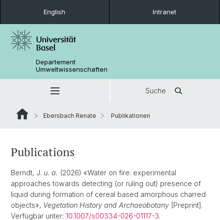
English
Intranet
Departement
Umweltwissenschaften
Suche
Ebersbach Renate
Publikationen
Publications
Berndt, J.
u. a.
(2026) «Water on fire: experimental
approaches towards detecting (or ruling out) presence of
liquid during formation of cereal based amorphous charred
objects»,
Vegetation History and Archaeobotany
[Preprint].
Verfügbar unter:
10.1007/s00334-026-01117-3
.