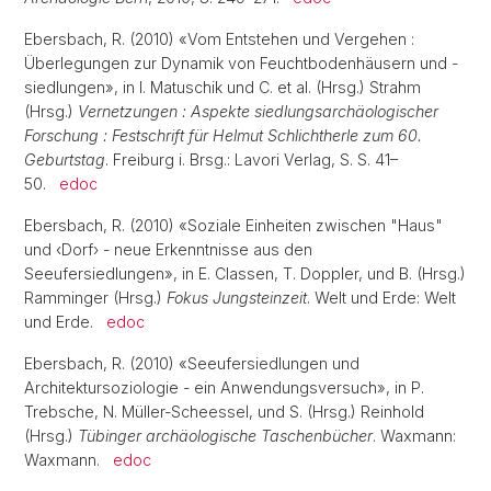
Ebersbach, R. (2010) «Vom Entstehen und Vergehen :
Überlegungen zur Dynamik von Feuchtbodenhäusern und -
siedlungen», in I. Matuschik und C. et al. (Hrsg.) Strahm
(Hrsg.)
Vernetzungen : Aspekte siedlungsarchäologischer
Forschung : Festschrift für Helmut Schlichtherle zum 60.
Geburtstag
. Freiburg i. Brsg.: Lavori Verlag, S. S. 41–
50.
edoc
Ebersbach, R. (2010) «Soziale Einheiten zwischen "Haus"
und ‹Dorf› - neue Erkenntnisse aus den
Seeufersiedlungen», in E. Classen, T. Doppler, und B. (Hrsg.)
Ramminger (Hrsg.)
Fokus Jungsteinzeit
. Welt und Erde: Welt
und Erde.
edoc
Ebersbach, R. (2010) «Seeufersiedlungen und
Architektursoziologie - ein Anwendungsversuch», in P.
Trebsche, N. Müller-Scheessel, und S. (Hrsg.) Reinhold
(Hrsg.)
Tübinger archäologische Taschenbücher
. Waxmann:
Waxmann.
edoc