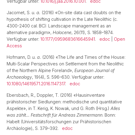
Verfügbar unter:
10.1016/j.jaa.2016.10.001
.
edoc
Jacomet, S.
u. a.
(2016) «On-site data cast doubts on the
hypothesis of shifting cultivation in the Late Neolithic (c.
4300-2400 cal. BC): Landscape management as an
alternative paradigm»,
Holocene
, 26(11), S. 1858–1874.
Verfügbar unter:
10.1177/0959683616645941
.
edoc
|
Open
Access
Hofmann, D.
u. a.
(2016) «The Life and Times of the House:
Multi-Scalar Perspectives on Settlement from the Neolithic
of the Northern Alpine Foreland»,
European Journal of
Archaeology
, 19(4), S. 596–630. Verfügbar unter:
10.1080/14619571.2016.1147317
.
edoc
Ebersbach, R., Doppler, T. (2016) «Hausinventare
prähistorischer Siedlungen: methodische und quantitative
Aspekte», in T. Kerig, K. Nowak, und G. Roth (Hrsg.)
Alles
was zählt… Festschrift für Andreas Zimmermann
. Bonn:
Habelt (Universitätsforschungen zur Prähistorischen
Archäologie), S. 379–392.
edoc