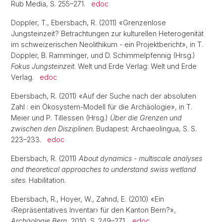
Rub Media, S. 255–271.
edoc
Doppler, T., Ebersbach, R. (2011) «Grenzenlose
Jungsteinzeit? Betrachtungen zur kulturellen Heterogenität
im schweizerischen Neolithikum - ein Projektbericht», in T.
Doppler, B. Ramminger, und D. Schimmelpfennig (Hrsg.)
Fokus Jungsteinzeit
. Welt und Erde Verlag: Welt und Erde
Verlag.
edoc
Ebersbach, R. (2011) «Auf der Suche nach der absoluten
Zahl : ein Ökosystem-Modell für die Archäologie», in T.
Meier und P. Tillessen (Hrsg.)
Über die Grenzen und
zwischen den Disziplinen
. Budapest: Archaeolingua, S. S.
223–233.
edoc
Ebersbach, R. (2011)
About dynamics - multiscale analyses
and theoretical approaches to understand swiss wetland
sites
. Habilitation.
Ebersbach, R., Hoyer, W., Zahnd, E. (2010) «Ein
‹Repräsentatives Inventar› für den Kanton Bern?»,
Archäologie Bern
, 2010, S. 249–271.
edoc