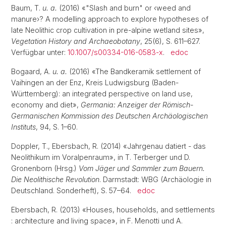
Baum, T.
u. a.
(2016) «"Slash and burn" or ‹weed and
manure›? A modelling approach to explore hypotheses of
late Neolithic crop cultivation in pre-alpine wetland sites»,
Vegetation History and Archaeobotany
, 25(6), S. 611–627.
Verfügbar unter:
10.1007/s00334-016-0583-x
.
edoc
Bogaard, A.
u. a.
(2016) «The Bandkeramik settlement of
Vaihingen an der Enz, Kreis Ludwigsburg (Baden-
Württemberg): an integrated perspective on land use,
economy and diet»,
Germania: Anzeiger der Römisch-
Germanischen Kommission des Deutschen Archäologischen
Instituts
, 94, S. 1–60.
Doppler, T., Ebersbach, R. (2014) «Jahrgenau datiert - das
Neolithikum im Voralpenraum», in T. Terberger und D.
Gronenborn (Hrsg.)
Vom Jäger und Sammler zum Bauern.
Die Neolithische Revolution
. Darmstadt: WBG (Archäologie in
Deutschland. Sonderheft), S. 57–64.
edoc
Ebersbach, R. (2013) «Houses, households, and settlements
: architecture and living space», in F. Menotti und A.