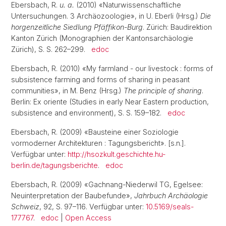
Ebersbach, R.
u. a.
(2010) «Naturwissenschaftliche
Untersuchungen. 3 Archäozoologie», in U. Eberli (Hrsg.)
Die
horgenzeitliche Siedlung Pfäffikon-Burg
. Zürich: Baudirektion
Kanton Zürich (Monographien der Kantonsarchäologie
Zürich), S. S. 262–299.
edoc
Ebersbach, R. (2010) «My farmland - our livestock : forms of
subsistence farming and forms of sharing in peasant
communities», in M. Benz (Hrsg.)
The principle of sharing
.
Berlin: Ex oriente (Studies in early Near Eastern production,
subsistence and environment), S. S. 159–182.
edoc
Ebersbach, R. (2009) «Bausteine einer Soziologie
vormoderner Architekturen : Tagungsbericht». [s.n.].
Verfügbar unter:
http://hsozkult.geschichte.hu-
berlin.de/tagungsberichte
.
edoc
Ebersbach, R. (2009) «Gachnang-Niederwil TG, Egelsee:
Neuinterpretation der Baubefunde»,
Jahrbuch Archäologie
Schweiz
, 92, S. 97–116. Verfügbar unter:
10.5169/seals-
177767
.
edoc
|
Open Access