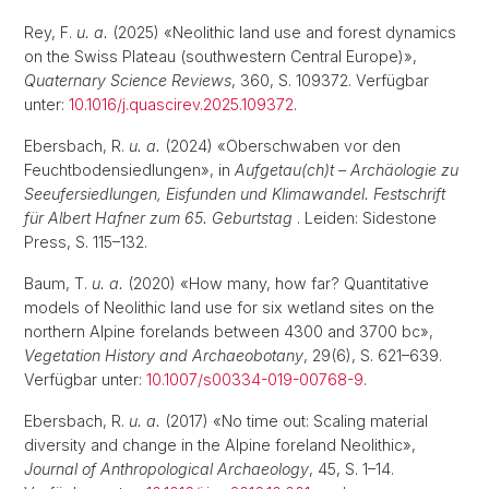
Rey, F.
u. a.
(2025) «Neolithic land use and forest dynamics
on the Swiss Plateau (southwestern Central Europe)»,
Quaternary Science Reviews
, 360, S. 109372. Verfügbar
unter:
10.1016/j.quascirev.2025.109372
.
Ebersbach, R.
u. a.
(2024) «Oberschwaben vor den
Feuchtbodensiedlungen», in
Aufgetau(ch)t – Archäologie zu
Seeufersiedlungen, Eisfunden und Klimawandel. Festschrift
für Albert Hafner zum 65. Geburtstag
. Leiden: Sidestone
Press, S. 115–132.
Baum, T.
u. a.
(2020) «How many, how far? Quantitative
models of Neolithic land use for six wetland sites on the
northern Alpine forelands between 4300 and 3700 bc»,
Vegetation History and Archaeobotany
, 29(6), S. 621–639.
Verfügbar unter:
10.1007/s00334-019-00768-9
.
Ebersbach, R.
u. a.
(2017) «No time out: Scaling material
diversity and change in the Alpine foreland Neolithic»,
Journal of Anthropological Archaeology
, 45, S. 1–14.