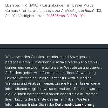
Ebersbach, R. (1998) «Ausgrabungen am Basler Murus
Gallicus / Teil 2»,
Materialhefte zur Archäologie in Basel
, (13),
S. 1–191. Verfügbar unter:
10.12685/mh.13.1998.1-191
.
Quick Links
Wir verwenden Cookies, um Inhalte und Anzeigen zu
Intranet
personalisieren, Funktionen für soziale Medien anbieten zu
können und die Zugriffe auf unserer Website zu analysieren.
Kontakt
Außerdem geben wir Informationen zu Ihrer Verwendung
Wichtige Links & Fotogalerie
unserer Website an unsere Partner für soziale Medien,
Werbung und Analysen weiter. Unsere Partner führen diese
Informationen möglicherweise mit weiteren Daten zusammen,
Social Media
die Sie ihnen bereitgestellt haben oder die sie im Rahmen
Ihrer Nutzung der Dienste gesammelt haben. Weitere
Instagram
Informationen finden Sie in der
Datenschutzerklärung
.