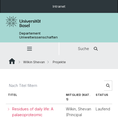
Intranet
Departement
Umweltwissenschaften
Suche
Wilkin Shevan
Projekte
TITEL
MITGLIED (KAT.
STATUS
1)
Residues of daily life: A
Wilkin, Shevan
Laufend
palaeoproteomic
(Principal