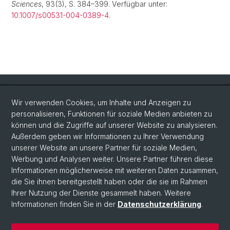
Sciences
, 93(3), S. 384–399. Verfügbar unter:
10.1007/s00531-004-0389-4
.
Quick Links
Wir verwenden Cookies, um Inhalte und Anzeigen zu
Intranet
personalisieren, Funktionen für soziale Medien anbieten zu
können und die Zugriffe auf unserer Website zu analysieren.
Kontakt
Außerdem geben wir Informationen zu Ihrer Verwendung
Wichtige Links & Fotogalerie
unserer Website an unsere Partner für soziale Medien,
Werbung und Analysen weiter. Unsere Partner führen diese
Informationen möglicherweise mit weiteren Daten zusammen,
Social Media
die Sie ihnen bereitgestellt haben oder die sie im Rahmen
Ihrer Nutzung der Dienste gesammelt haben. Weitere
Instagram
Informationen finden Sie in der
Datenschutzerklärung
.