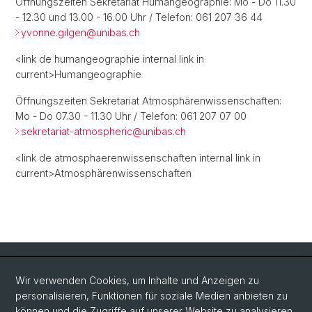
Öffnungszeiten Sekretariat Humangeographie: Mo - Do 11.30
- 12.30 und 13.00 - 16.00 Uhr / Telefon: 061 207 36 44
yvonne.gilgen@
unibas.ch
<link de humangeographie internal link in
current>Humangeographie
Öffnungszeiten Sekretariat Atmosphärenwissenschaften:
Mo - Do 07.30 - 11.30 Uhr / Telefon: 061 207 07 00
sekretariat-atmospheric@
unibas.ch
<link de atmosphaerenwissenschaften internal link in
current>Atmosphärenwissenschaften
Quick Links
Wir verwenden Cookies, um Inhalte und Anzeigen zu
Intranet
personalisieren, Funktionen für soziale Medien anbieten zu
können und die Zugriffe auf unserer Website zu analysieren.