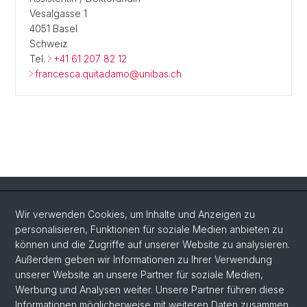
Vesalgasse 1
4051 Basel
Schweiz
Tel.
+41 61 207 82 12
francesca.quitadamo@unibas.ch
Quick Links
Wir verwenden Cookies, um Inhalte und Anzeigen zu
Intranet
personalisieren, Funktionen für soziale Medien anbieten zu
können und die Zugriffe auf unserer Website zu analysieren.
Kontakt
Außerdem geben wir Informationen zu Ihrer Verwendung
Wichtige Links & Fotogalerie
unserer Website an unsere Partner für soziale Medien,
Werbung und Analysen weiter. Unsere Partner führen diese
Informationen möglicherweise mit weiteren Daten zusammen,