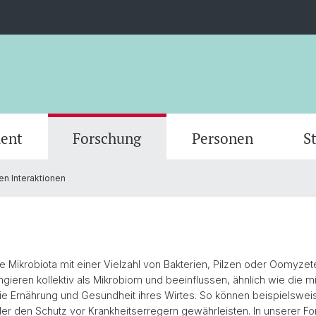
ent
Forschung
Personen
S
n Interaktionen
Scientific Advisory Board
Person
 Mikrobiota mit einer Vielzahl von Bakterien, Pilzen oder Oomyzete
gieren kollektiv als Mikrobiom und beeinflussen, ähnlich wie die 
ie Ernährung und Gesundheit ihres Wirtes. So können beispielsweis
r den Schutz vor Krankheitserregern gewährleisten. In unserer F