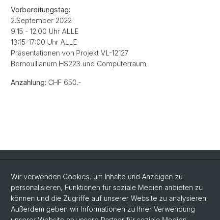
Vorbereitungstag:
2.September 2022
9:15 - 12:00 Uhr ALLE
13:15-17:00 Uhr ALLE
Präsentationen von Projekt VL-12127
Bernoullianum HS223 und Computerraum
Anzahlung:
CHF 650.-
Quick Links
Wir verwenden Cookies, um Inhalte und Anzeigen zu
Intranet
personalisieren, Funktionen für soziale Medien anbieten zu
können und die Zugriffe auf unserer Website zu analysieren.
Kontakt
Außerdem geben wir Informationen zu Ihrer Verwendung
Wichtige Links & Fotogalerie
unserer Website an unsere Partner für soziale Medien,